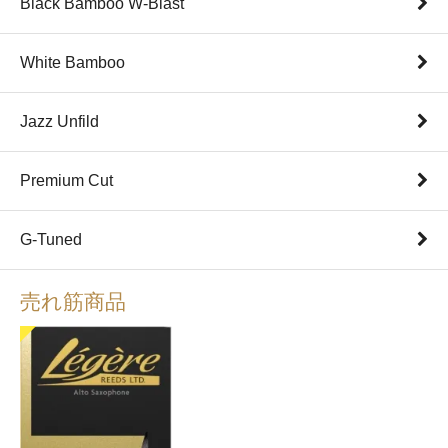
Black Bamboo W-Blast
White Bamboo
Jazz Unfild
Premium Cut
G-Tuned
売れ筋商品