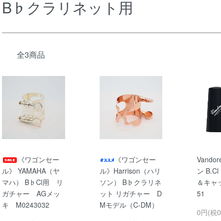
B♭クラリネット用
全3商品
《ワゴンセー
《ワゴンセー
Vando
ル》 YAMAHA（ヤ
ル》Harrison（ハリ
ン B.
マハ） B♭Cl用 リ
ソン） B♭クラリネ
＆キャッ
ガチャー AGメッ
ット リガチャー D
51
キ M0243032
Mモデル（C-DM）
0円(税0