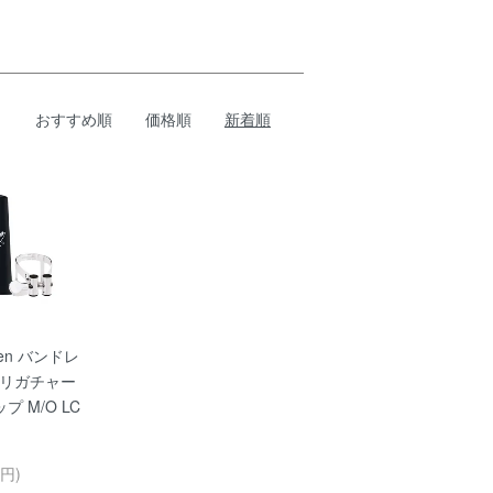
おすすめ順
価格順
新着順
ren バンドレ
Cl リガチャー
プ M/O LC
円)