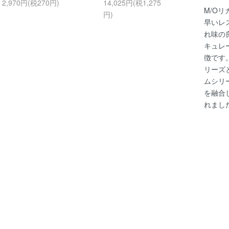
2,970円(税270円)
14,025円(税1,275
M/O
円)
早いレ
れ味の
キュレ
徴です
リーズ
ムシリ
を融合
れまし