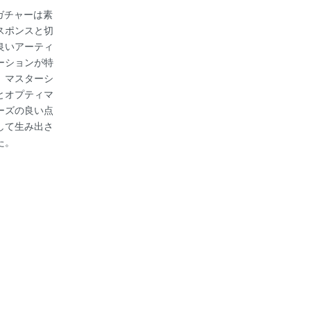
リガチャーは素
スポンスと切
良いアーティ
ーションが特
。マスターシ
とオプティマ
ーズの良い点
して生み出さ
た。