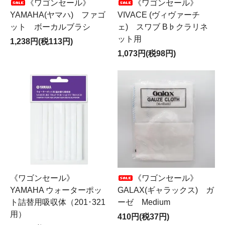
《ワゴンセール》
《ワゴンセール》
YAMAHA(ヤマハ) ファゴ
VIVACE (ヴィヴァーチ
ット ボーカルブラシ
ェ) スワブ B♭クラリネ
ット用
1,238円(税113円)
1,073円(税98円)
《ワゴンセール》
《ワゴンセール》
YAMAHA ウォーターポッ
GALAX(ギャラックス) ガ
ト詰替用吸収体（201･321
ーゼ Medium
用）
410円(税37円)