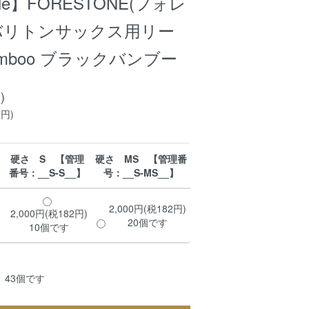
le】FORESTONE(フォレ
 バリトンサックス用リー
 Bamboo ブラックバンブー
)
0円)
硬さ S 【管理
硬さ MS 【管理番
番号：__S-S__】
号：__S-MS__】
2,000円(税182円)
2,000円(税182円)
20個です
10個です
 43個です