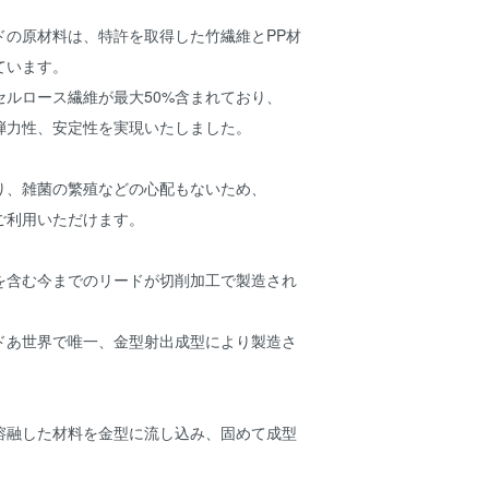
ドの原材料は、特許を取得した竹繊維とPP材
ています。
セルロース繊維が最大50%含まれており、
弾力性、安定性を実現いたしました。
り、雑菌の繁殖などの心配もないため、
ご利用いただけます。
を含む今までのリードが切削加工で製造され
ドあ世界で唯一、金型射出成型により製造さ
溶融した材料を金型に流し込み、固めて成型