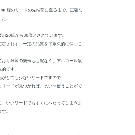
1mm程のリードの先端部に至るまで、正確な
した。
の20倍から30倍とされています。
左右されず、一定の品質を半永久的に保つこ
ており雑菌の繁殖も心配なく、アルコール殺
生的です。
化がとても少ないリードですので、
たリードが見つかれば、長い間使うことがで
に、いいリードでもすぐにへたってしまうよ
ます。