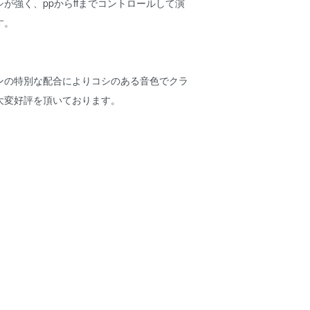
が強く、ppからffまでコントロールして演
す。
ンの特別な配合によりコシのある音色でクラ
大変好評を頂いております。