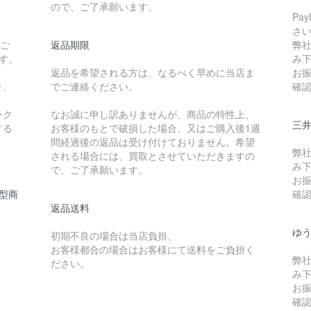
ので、ご了承願います。
Pa
さ
たご
返品期限
弊
です。
み
返品を希望される方は、なるべく早めに当店ま
お
り、
でご連絡ください。
確
ック
なお誠に申し訳ありませんが、商品の特性上、
三
する
お客様のもとで破損した場合、又はご購入後1週
間経過後の返品は受け付けておりません。希望
弊
される場合には、買取とさせていただきますの
み
で、ご了承願います。
お
型商
確
返品送料
ゆ
初期不良の場合は当店負担、
お客様都合の場合はお客様にて送料をご負担く
弊
ださい。
み
お
確