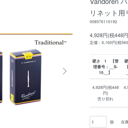
Vandore
リネット用リード
008576110192
4,928円(税448円
定価：6,160円(税56
硬さ 1 【管
硬
理番号：__S-
10__】
4,928円(税448
4
円)
売り切れ
個
在庫