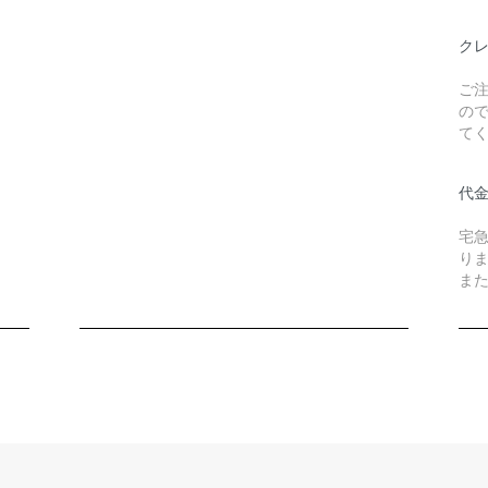
ク
ご
の
て
代
宅
り
また