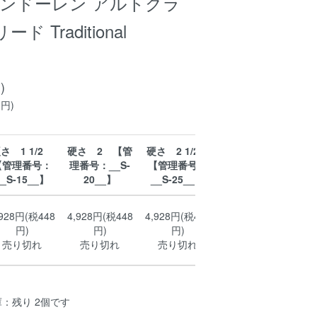
n バンドーレン アルトクラ
 Traditional
)
0円)
さ 1 1/2
硬さ 2 【管
硬さ 2 1/2
硬さ 3 【管
硬
【管理番号：
理番号：__S-
【管理番号：
理番号：__S-
【
__S-15__】
20__】
__S-25__】
30__】
_
,928円(税448
4,928円(税448
4,928円(税448
4,928円(税448
4,
円)
円)
円)
円)
売り切れ
売り切れ
売り切れ
残り 1個です
残
：残り 2個です