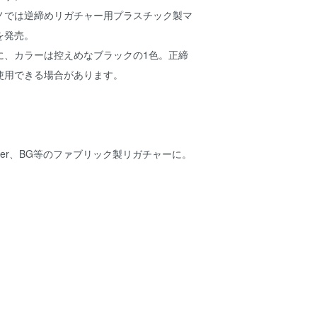
ノでは逆締めリガチャー用プラスチック製マ
を発売。
に、カラーは控えめなブラックの1色。正締
使用できる場合があります。
）
用 Rovner、BG等のファブリック製リガチャーに。