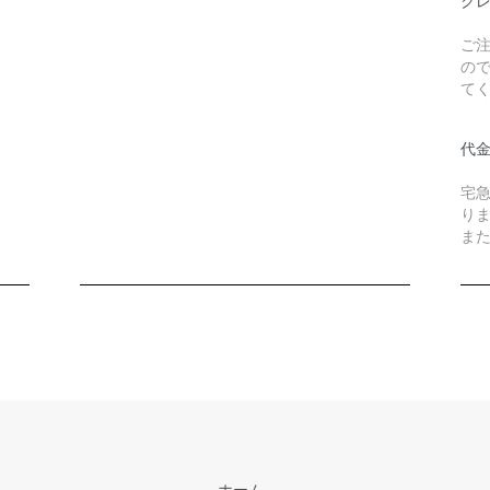
ク
ご
の
て
代
宅
り
また
ホーム