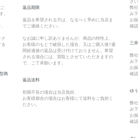
さ
たご
返品期限
弊
です。
み
返品を希望される方は、なるべく早めに当店ま
お
り、
でご連絡ください。
確
ック
なお誠に申し訳ありませんが、商品の特性上、
三
する
お客様のもとで破損した場合、又はご購入後1週
間経過後の返品は受け付けておりません。希望
弊
される場合には、買取とさせていただきますの
み
で、ご了承願います。
お
型商
確
返品送料
ゆ
初期不良の場合は当店負担、
お客様都合の場合はお客様にて送料をご負担く
弊
ださい。
み
お
確