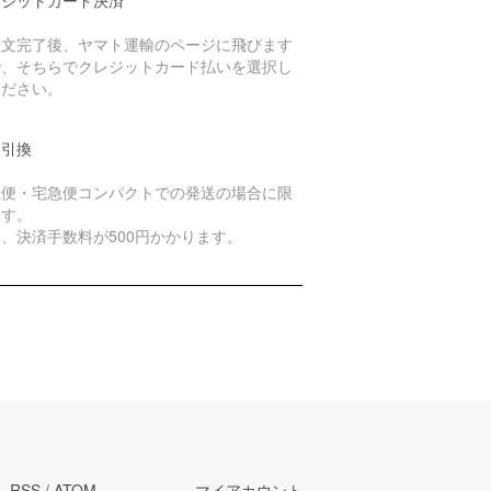
レジットカード決済
注文完了後、ヤマト運輸のページに飛びます
で、そちらでクレジットカード払いを選択し
ください。
金引換
急便・宅急便コンパクトでの発送の場合に限
ます。
、決済手数料が500円かかります。
RSS
/
ATOM
マイアカウント