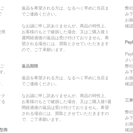
たご
返品を希望される方は、なるべく早めに当店ま
弊
で
でご連絡ください。
み
お
なお誠に申し訳ありませんが、商品の特性上、
確
使用
お客様のもとで破損した場合、又はご購入後１
週間経過後の返品は受け付けておりません。希
Pa
望される場合には、買取とさせていただきます
ので、ご了承願います。
Pa
さ
たご
返品期限
弊
です。
み
返品を希望される方は、なるべく早めに当店ま
お
り、
でご連絡ください。
確
ック
なお誠に申し訳ありませんが、商品の特性上、
三
する
お客様のもとで破損した場合、又はご購入後1週
間経過後の返品は受け付けておりません。希望
弊
される場合には、買取とさせていただきますの
み
で、ご了承願います。
お
型商
確