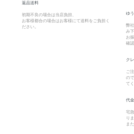
返品送料
ゆ
初期不良の場合は当店負担、
お客様都合の場合はお客様にて送料をご負担く
弊
ださい。
み
お
確
ク
ご
の
て
代
宅
り
また