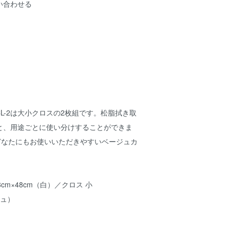
い合わせる
CL-2は大小クロスの2枚組です。松脂拭き取
と、用途ごとに使い分けすることができま
どなたにもお使いいただきやすいベージュカ
8cm×48cm（白）／クロス 小
ジュ）