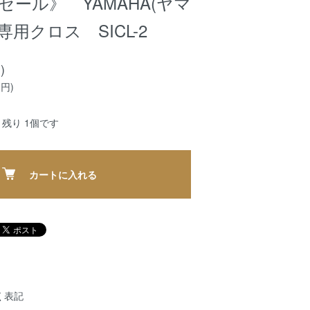
セール》 YAMAHA(ヤマ
専用クロス SICL-2
)
0円)
残り 1個です
カートに入れる
く表記