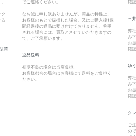
り、
でご連絡ください。
確
ック
なお誠に申し訳ありませんが、商品の特性上、
三
する
お客様のもとで破損した場合、又はご購入後1週
間経過後の返品は受け付けておりません。希望
弊
される場合には、買取とさせていただきますの
み
で、ご了承願います。
お
型商
確
返品送料
ゆ
初期不良の場合は当店負担、
お客様都合の場合はお客様にて送料をご負担く
弊
ださい。
み
お
確
ク
ご
の