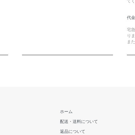
て
代
宅
り
また
ホーム
配送・送料について
返品について