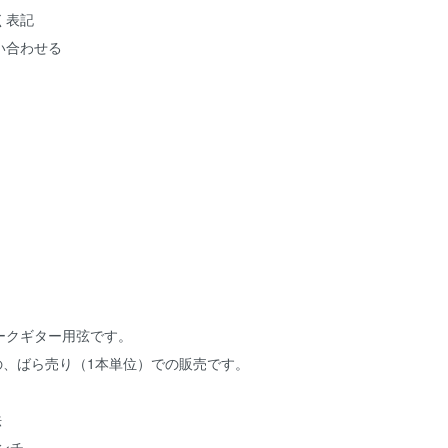
く表記
い合わせる
ークギター用弦です。
の、ばら売り（1本単位）での販売です。
法
2インチ