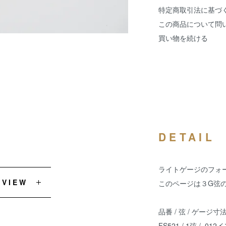
特定商取引法に基づ
この商品について問
買い物を続ける
DETAIL
ライトゲージのフォ
EVIEW
このページは３G弦
品番 / 弦 / ゲージ寸
FS521 / 1弦 / .01