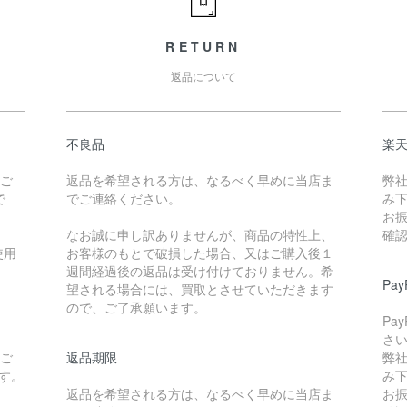
RETURN
返品について
不良品
楽
たご
返品を希望される方は、なるべく早めに当店ま
弊
で
でご連絡ください。
み
お
なお誠に申し訳ありませんが、商品の特性上、
確
使用
お客様のもとで破損した場合、又はご購入後１
週間経過後の返品は受け付けておりません。希
Pa
望される場合には、買取とさせていただきます
ので、ご了承願います。
Pa
さ
たご
返品期限
弊
です。
み
返品を希望される方は、なるべく早めに当店ま
お