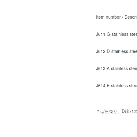
Item number / Descri
J611 G-stainless stee
J612 D-stainless stee
J613 A-stainless stee
J614 E-stainless stee
＊ばら売り、D線×1