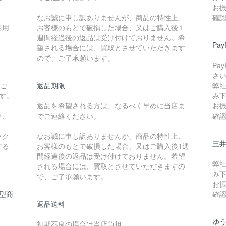
お
なお誠に申し訳ありませんが、商品の特性上、
確
使用
お客様のもとで破損した場合、又はご購入後１
週間経過後の返品は受け付けておりません。希
Pa
望される場合には、買取とさせていただきます
ので、ご了承願います。
Pa
さ
たご
返品期限
弊
です。
み
返品を希望される方は、なるべく早めに当店ま
お
り、
でご連絡ください。
確
ック
なお誠に申し訳ありませんが、商品の特性上、
三
する
お客様のもとで破損した場合、又はご購入後1週
間経過後の返品は受け付けておりません。希望
弊
される場合には、買取とさせていただきますの
み
で、ご了承願います。
お
型商
確
返品送料
ゆ
初期不良の場合は当店負担、