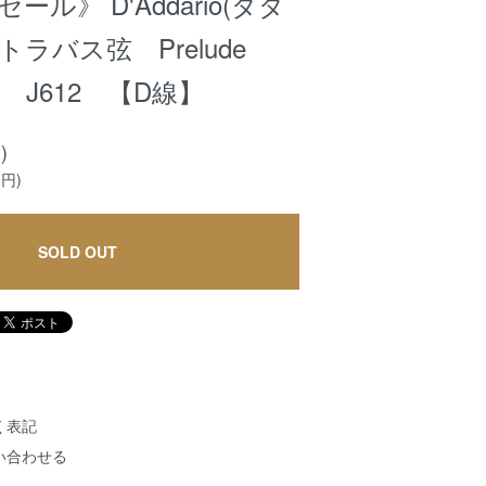
ール》 D'Addario(ダダ
ラバス弦 Prelude
ngs J612 【D線】
)
0円)
SOLD OUT
く表記
い合わせる