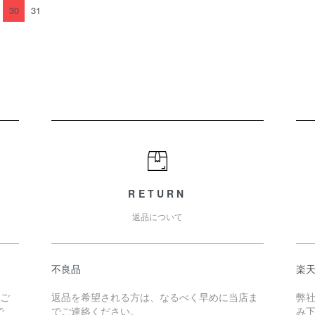
30
31
RETURN
返品について
不良品
楽
たご
返品を希望される方は、なるべく早めに当店ま
弊
で
でご連絡ください。
み