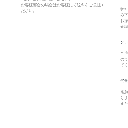
お客様都合の場合はお客様にて送料をご負担く
弊
ださい。
み
お
確
ク
ご
の
て
代
宅
り
また