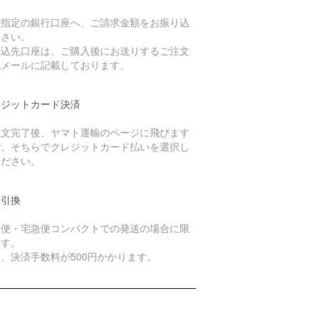
社指定の銀行口座へ、ご請求金額をお振り込
下さい。
振込先口座は、ご購入後にお送りするご注文
認メールに記載しております。
レジットカード決済
注文完了後、ヤマト運輸のページに飛びます
で、そちらでクレジットカード払いを選択し
ください。
金引換
急便・宅急便コンパクトでの発送の場合に限
ます。
、決済手数料が500円かかります。