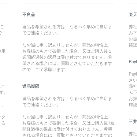
不良品
楽
たご
返品を希望される方は、なるべく早めに当店ま
弊
で
でご連絡ください。
み
お
なお誠に申し訳ありませんが、商品の特性上、
確
使用
お客様のもとで破損した場合、又はご購入後１
週間経過後の返品は受け付けておりません。希
Pa
望される場合には、買取とさせていただきます
ので、ご了承願います。
Pa
さ
たご
返品期限
弊
です。
み
返品を希望される方は、なるべく早めに当店ま
お
り、
でご連絡ください。
確
ック
なお誠に申し訳ありませんが、商品の特性上、
三
する
お客様のもとで破損した場合、又はご購入後1週
間経過後の返品は受け付けておりません。希望
弊
される場合には、買取とさせていただきますの