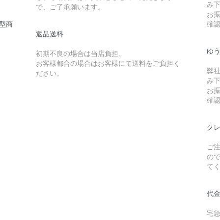
み
で、ご了承願います。
お
型商
確
返品送料
ゆ
初期不良の場合は当店負担、
お客様都合の場合はお客様にて送料をご負担く
弊
ださい。
み
お
確
ク
ご
の
て
代
宅