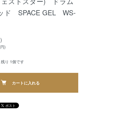
er(ウェストスター) ドラム
 SPACE GEL WS-
)
0円)
残り 1個です
カートに入れる