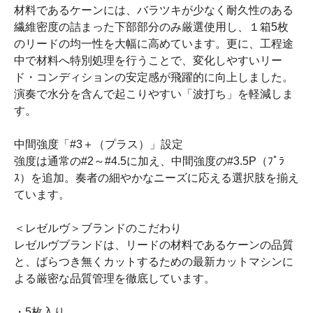
材料であるケーンには、バラツキが少なく耐久性のある
繊維密度の詰まった下部部分のみ厳選使用し、１箱5枚
のリードの均一性を大幅に高めています。更に、工程途
中で材料へ特別処理を行うことで、変化しやすいリー
ド・コンディションの安定感が飛躍的に向上しました。
演奏で水分を含んで起こりやすい「波打ち」を軽減しま
す。
中間強度「#3＋（プラス）」設定
強度は通常の#2～#4.5に加え、中間強度の#3.5P（ﾌﾟﾗ
ｽ）を追加。奏者の細やかなニーズに応える選択肢を揃え
ています。
＜レゼルヴ＞ブランドのこだわり
レゼルヴブランドは、リードの材料であるケーンの品質
と、ばらつき無くカットするための最新カットマシンに
よる厳密な品質管理を徹底しています。
・5枚入り