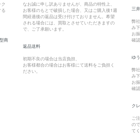
ック
なお誠に申し訳ありませんが、商品の特性上、
三
する
お客様のもとで破損した場合、又はご購入後1週
間経過後の返品は受け付けておりません。希望
弊
される場合には、買取とさせていただきますの
み
で、ご了承願います。
お
型商
確
返品送料
ゆ
初期不良の場合は当店負担、
お客様都合の場合はお客様にて送料をご負担く
弊
ださい。
み
お
確
ク
ご
の
て