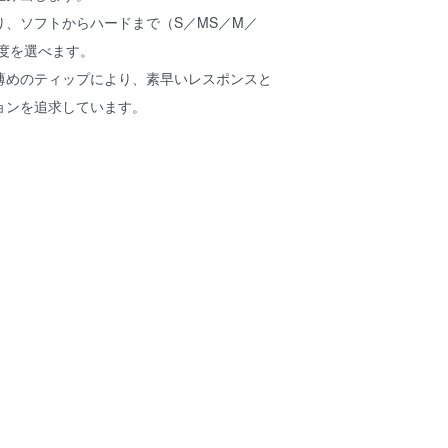
り、ソフトからハードまで（S／MS／M／
強度を選べます。
薄めのティップにより、素早いレスポンスと
ョンを追求しています。