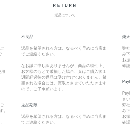
RETURN
返品について
不良品
楽
たご
返品を希望される方は、なるべく早めに当店ま
弊
で
でご連絡ください。
み
お
なお誠に申し訳ありませんが、商品の特性上、
確
使用
お客様のもとで破損した場合、又はご購入後１
週間経過後の返品は受け付けておりません。希
Pa
望される場合には、買取とさせていただきます
ので、ご了承願います。
Pa
さ
たご
返品期限
弊
です。
み
返品を希望される方は、なるべく早めに当店ま
お
り、
でご連絡ください。
確