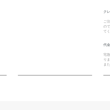
ク
ご
の
て
代
宅
り
また