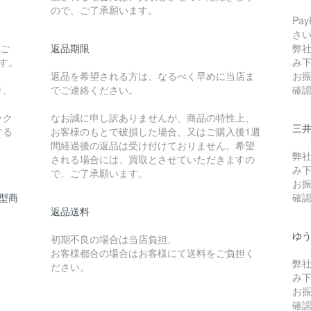
ので、ご了承願います。
Pa
さ
たご
返品期限
弊
です。
み
返品を希望される方は、なるべく早めに当店ま
お
り、
でご連絡ください。
確
ック
なお誠に申し訳ありませんが、商品の特性上、
三
する
お客様のもとで破損した場合、又はご購入後1週
間経過後の返品は受け付けておりません。希望
弊
される場合には、買取とさせていただきますの
み
で、ご了承願います。
お
型商
確
返品送料
ゆ
初期不良の場合は当店負担、
お客様都合の場合はお客様にて送料をご負担く
弊
ださい。
み
お
確