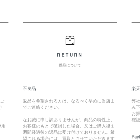
RETURN
返品について
不良品
楽
たご
返品を希望される方は、なるべく早めに当店ま
弊
で
でご連絡ください。
み
お
なお誠に申し訳ありませんが、商品の特性上、
確
使用
お客様のもとで破損した場合、又はご購入後１
週間経過後の返品は受け付けておりません。希
Pa
望される場合には、買取とさせていただきます