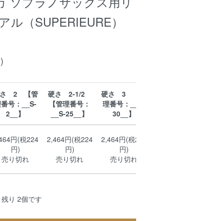
マーカ ソプラノサックス用リ
アル（SUPERIEURE）
)
さ 2 【管
硬さ 2-1/2
硬さ 3 【管
硬さ 3-1/2
硬
番号：__S-
【管理番号：
理番号：__S-
【管理番号：
理
2__】
__S-25__】
30__】
__S-35__】
,464円(税224
2,464円(税224
2,464円(税224
2,
2,464円(税224
円)
円)
円)
円)
売り切れ
売り切れ
売り切れ
残り 2個です
残り 2個です