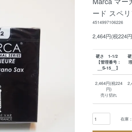
Marca 
ード スペリ
4514997106226
2,464円(税224円
硬さ 1-1/2
硬
【管理番号：
理
__S-15__】
2,464円(税224
2
円)
売り切れ
在庫：