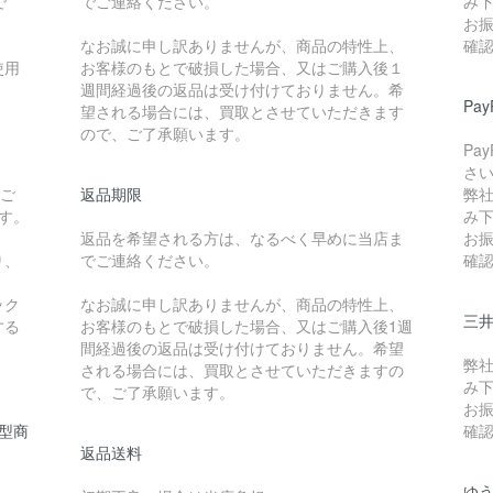
で
でご連絡ください。
み
お
なお誠に申し訳ありませんが、商品の特性上、
確
使用
お客様のもとで破損した場合、又はご購入後１
週間経過後の返品は受け付けておりません。希
Pa
望される場合には、買取とさせていただきます
ので、ご了承願います。
Pa
さ
たご
返品期限
弊
です。
み
返品を希望される方は、なるべく早めに当店ま
お
り、
でご連絡ください。
確
ック
なお誠に申し訳ありませんが、商品の特性上、
三
する
お客様のもとで破損した場合、又はご購入後1週
間経過後の返品は受け付けておりません。希望
弊
される場合には、買取とさせていただきますの
み
で、ご了承願います。
お
型商
確
返品送料
ゆ