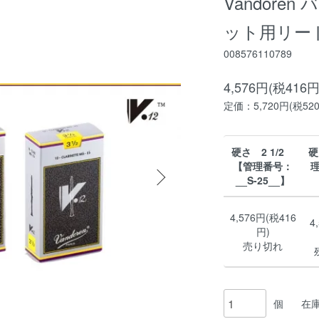
Vandore
ット用リード
008576110789
4,576円(税416円
定価：5,720円(税52
硬さ 2 1/2
硬
【管理番号：
理
__S-25__】
4,576円(税416
4
円)
売り切れ
個
在庫