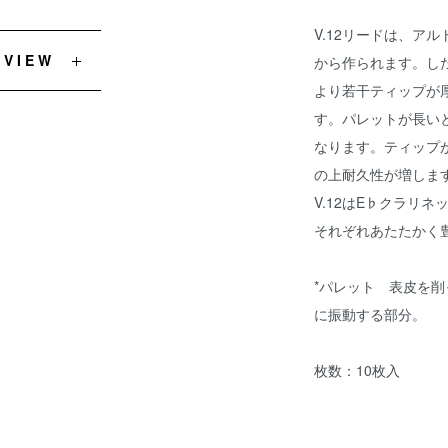
V.12リードは、ア
EVIEW
から作られます。し
より若干ティップが
す。パレットが長い
なります。ティップ
の上耐久性が増しま
V.12はE♭クラリ
それぞれあたたかく
*パレット 表皮を
に振動する部分。
枚数：10枚入