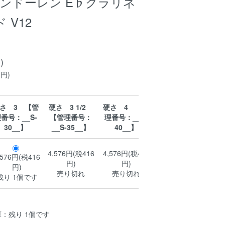
n バンドーレン E♭クラリネ
 V12
)
0円)
さ 3 【管
硬さ 3 1/2
硬さ 4 【管
硬さ 4 1/2
番号：__S-
【管理番号：
理番号：__S-
【管理番号：
30__】
__S-35__】
40__】
__S-45__】
4,576円(税416
4,576円(税416
4,576円(税416
,576円(税416
円)
円)
円)
円)
売り切れ
売り切れ
売り切れ
残り 1個です
：残り 1個です