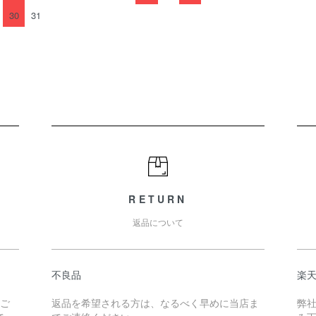
30
31
RETURN
返品について
不良品
楽
たご
返品を希望される方は、なるべく早めに当店ま
弊