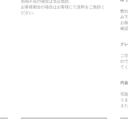
初期不良の場合は当店負担、
お客様都合の場合はお客様にて送料をご負担く
弊
ださい。
み
お
確
ク
ご
の
て
代
宅
り
また