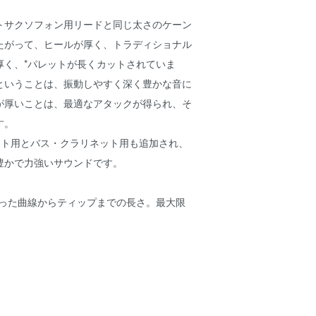
ルトサクソフォン用リードと同じ太さのケーン
たがって、ヒールが厚く、トラディショナル
厚く、*パレットが長くカットされていま
ということは、振動しやすく深く豊かな音に
が厚いことは、最適なアタックが得られ、そ
す。
ネット用とバス・クラリネット用も追加され、
豊かで力強いサウンドです。
削った曲線からティップまでの長さ。最大限