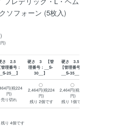
ード フレデリック・L・ヘム
クソフォーン (5枚入)
)
0円)
硬さ 2.5
硬さ 3 【管
硬さ 3.5
【管理番号：
理番号：__S-
【管理番号：
__S-25__】
30__】
__S-35__】
,464円(税224
2,464円(税224
2,464円(税224
円)
円)
円)
売り切れ
残り 2個です
残り 1個です
残り 4個です