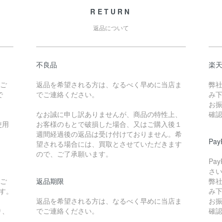
RETURN
返品について
不良品
楽
たご
返品を希望される方は、なるべく早めに当店ま
弊
で
でご連絡ください。
み
お
なお誠に申し訳ありませんが、商品の特性上、
確
使用
お客様のもとで破損した場合、又はご購入後１
週間経過後の返品は受け付けておりません。希
Pa
望される場合には、買取とさせていただきます
ので、ご了承願います。
Pa
さ
たご
返品期限
弊
です。
み
返品を希望される方は、なるべく早めに当店ま
お
り、
でご連絡ください。
確