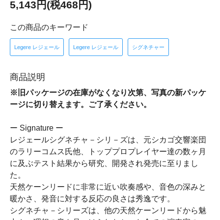
5,143円(税468円)
この商品のキーワード
Legere レジェール
Legere レジェール
シグネチャー
商品説明
※旧パッケージの在庫がなくなり次第、写真の新パッケ
ージに切り替えます。ご了承ください。
ー Signature ー
レジェールシグネチャ－シリ－ズは、元シカゴ交響楽団
のラリーコムス氏他、トッププロプレイヤー達の数ヶ月
に及ぶテスト結果から研究、開発され発売に至りまし
た。
天然ケーンリードに非常に近い吹奏感や、音色の深みと
暖かさ、発音に対する反応の良さは秀逸です。
シグネチャ－シリーズは、他の天然ケーンリードから魅