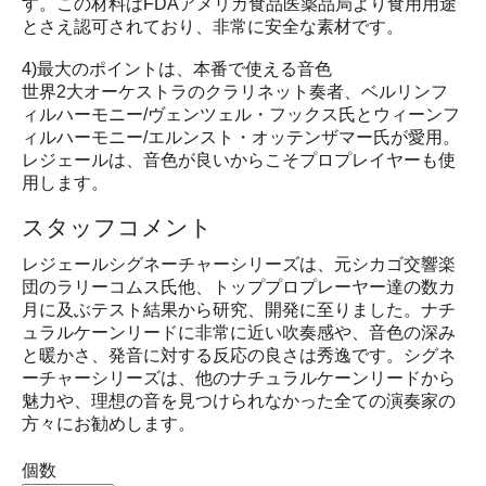
す。この材料はFDAアメリカ食品医薬品局より食用用途
とさえ認可されており、非常に安全な素材です。
4)最大のポイントは、本番で使える音色
世界2大オーケストラのクラリネット奏者、ベルリンフ
ィルハーモニー/ヴェンツェル・フックス氏とウィーンフ
ィルハーモニー/エルンスト・オッテンザマー氏が愛用。
レジェールは、音色が良いからこそプロプレイヤーも使
用します。
スタッフコメント
レジェールシグネーチャーシリーズは、元シカゴ交響楽
団のラリーコムス氏他、トッププロプレーヤー達の数カ
月に及ぶテスト結果から研究、開発に至りました。ナチ
ュラルケーンリードに非常に近い吹奏感や、音色の深み
と暖かさ、発音に対する反応の良さは秀逸です。シグネ
ーチャーシリーズは、他のナチュラルケーンリードから
魅力や、理想の音を見つけられなかった全ての演奏家の
方々にお勧めします。
個数