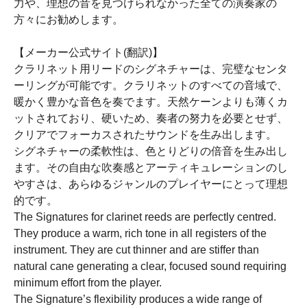
力や、理想の音を見つけられなかった全ての演奏家の
方々にお勧めします。
【メーカー公式サイト(翻訳)】
クラリネット用リードのシグネチャーは、完璧なセンタ
ーリングが可能です。クラリネットのすべての音域で、
暖かく豊かな音色を奏でます。天然ケーンよりも薄くカ
ットされており、硬いため、奏者の努力を必要とせず、
クリアでフォーカスされたサウンドを生み出します。
シグネチャーの柔軟性は、色とりどりの倍音を生み出し
ます。その自由な吹奏感とアーティキュレーションのし
やすさは、あらゆるジャンルのプレイヤーにとって理想
的です。
The Signatures for clarinet reeds are perfectly centred.
They produce a warm, rich tone in all registers of the
instrument. They are cut thinner and are stiffer than
natural cane generating a clear, focused sound requiring
minimum effort from the player.
The Signature’s flexibility produces a wide range of