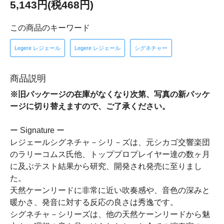
5,143円(税468円)
この商品のキーワード
Legere レジェール
Legere レジェール
シグネチャー
商品説明
※旧パッケージの在庫がなくなり次第、写真の新パッケ
ージに切り替えますので、ご了承ください。
ー Signature ー
レジェールシグネチャ－シリ－ズは、元シカゴ交響楽団
のラリーコムス氏他、トッププロプレイヤー達の数ヶ月
に及ぶテスト結果から研究、開発され発売に至りまし
た。
天然ケーンリードに非常に近い吹奏感や、音色の深みと
暖かさ、発音に対する反応の良さは秀逸です。
シグネチャ－シリーズは、他の天然ケーンリードから魅