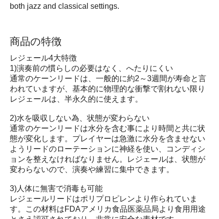
both jazz and classical settings.
商品の特徴
レジェール4大特徴
1)演奏前の慣らしの必要はなく、へたりにくい
通常のケーンリードは、一般的に約2～3週間が寿命と言
われていますが、基本的に物理的な衝撃で割れない限り
レジェールは、半永久的に使えます。
2)水を吸収しない為、状態が変わらない
通常のケーンリードは水分を含む事により時間と共に状
態が変化します。プレイヤーは急激に水分を含ませない
ようリードのローテーションに神経を使い、コンディシ
ョンを整えなければなりません。レジェールは、状態が
変わらないので、演奏や練習に集中できます。
3)人体に無害で消毒も可能
レジェールリードはポリプロピレンより作られていま
す。この材料はFDAアメリカ食品医薬品局より食用用途