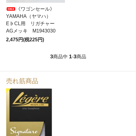
《ワゴンセール》
YAMAHA（ヤマハ）
E♭CL用 リガチャー
AGメッキ M1943030
2,475円(税225円)
3
1
3
商品中
-
商品
売れ筋商品