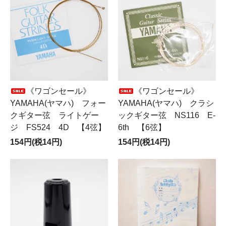
《ワゴンセール》
《ワゴンセール》
YAMAHA(ヤマハ) フォー
YAMAHA(ヤマハ) クラシ
クギター弦 ライトゲー
ックギター弦 NS116 E-
ジ FS524 4D 【4弦】
6th 【6弦】
154円(税14円)
154円(税14円)