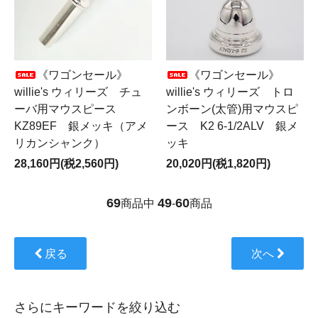
《ワゴンセール》
《ワゴンセール》
willie's ウィリーズ チュ
willie's ウィリーズ トロ
ーバ用マウスピース
ンボーン(太管)用マウスピ
KZ89EF 銀メッキ（アメ
ース K2 6-1/2ALV 銀メ
リカンシャンク）
ッキ
28,160円(税2,560円)
20,020円(税1,820円)
69
49
60
商品中
-
商品
戻る
次へ
さらにキーワードを絞り込む