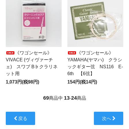
《ワゴンセール》
《ワゴンセール》
VIVACE (ヴィヴァーチ
YAMAHA(ヤマハ) クラシ
ェ) スワブ B♭クラリネ
ックギター弦 NS116 E-
ット用
6th 【6弦】
1,073円(税98円)
154円(税14円)
69
13
24
商品中
-
商品
戻る
次へ